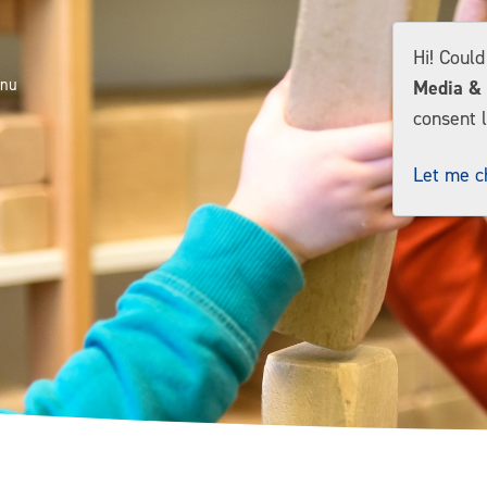
Hi! Coul
Media & 
consent l
Let me c