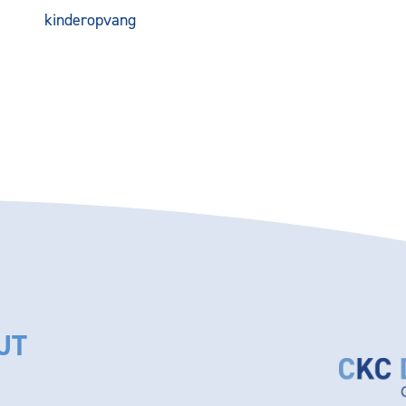
kinderopvang
JT